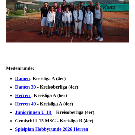
Medenrunde:
Damen
- Kreisliga A (4er)
Damen 30
- Kreisoberliga (4er)
Herren
- Kreisliga A (6er)
Herren 40
- Kreisllga A (4er)
Juniorinnen U 18
- Kreisoberliga (4er)
Gemischt U15 MSG
- Kreisliga B (4er)
Spielplan Hobbyrunde 2026 Herren